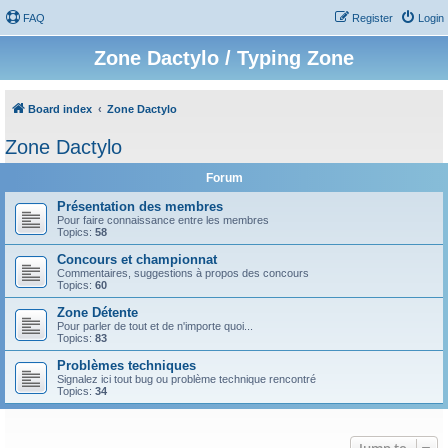
FAQ
Register
Login
Zone Dactylo / Typing Zone
Board index
Zone Dactylo
Zone Dactylo
Forum
Présentation des membres
Pour faire connaissance entre les membres
Topics:
58
Concours et championnat
Commentaires, suggestions à propos des concours
Topics:
60
Zone Détente
Pour parler de tout et de n'importe quoi...
Topics:
83
Problèmes techniques
Signalez ici tout bug ou problème technique rencontré
Topics:
34