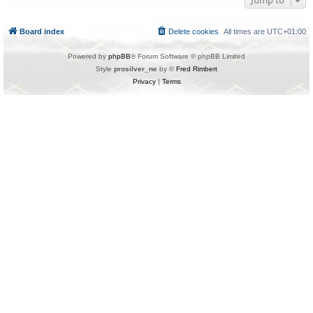
Jump to
Board index
Delete cookies
All times are
UTC+01:00
Powered by
phpBB
® Forum Software © phpBB Limited
Style
prosilver_ne
by ©
Fred Rimbert
Privacy
|
Terms